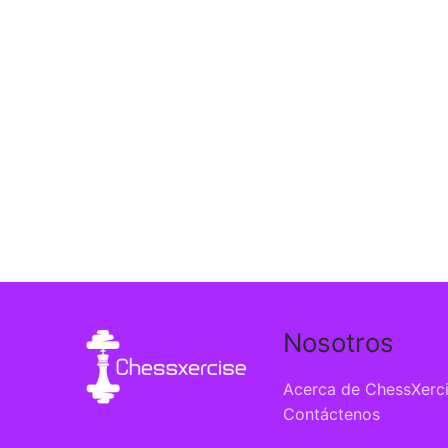
Nosotros
Acerca de ChessXerc
Contáctenos