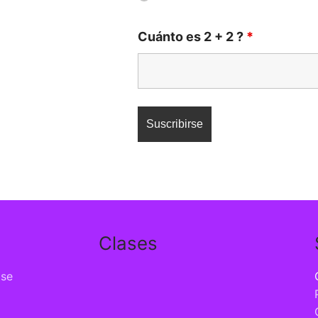
Cuánto es 2 + 2 ?
*
Clases
ise